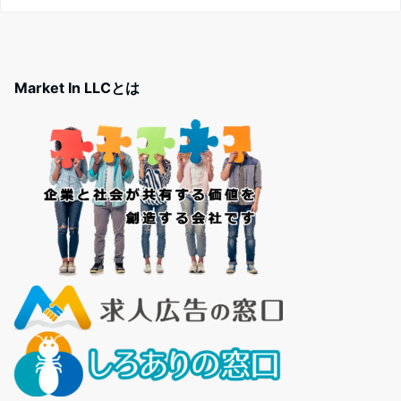
Market In LLCとは