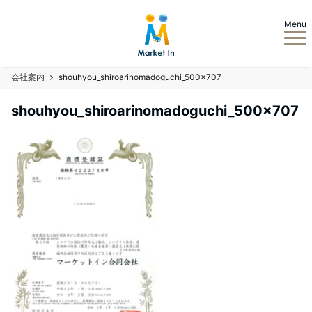
Menu
会社案内
shouhyou_shiroarinomadoguchi_500×707
shouhyou_shiroarinomadoguchi_500×707