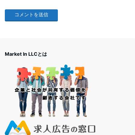
Market In LLCとは