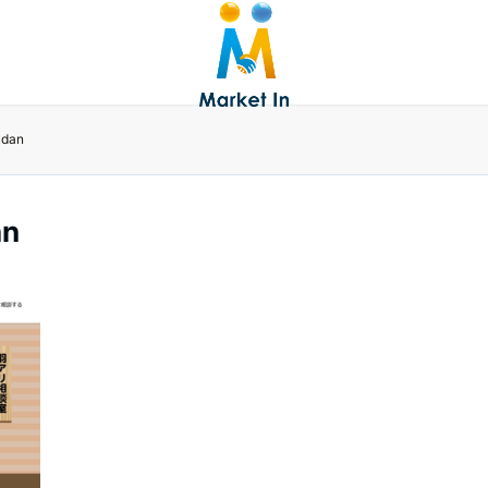
udan
an