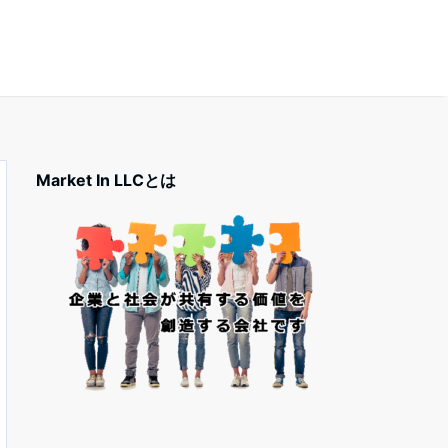
Market In LLCとは