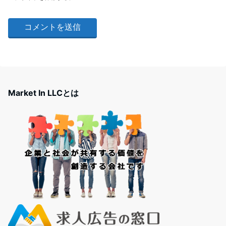
Market In LLCとは