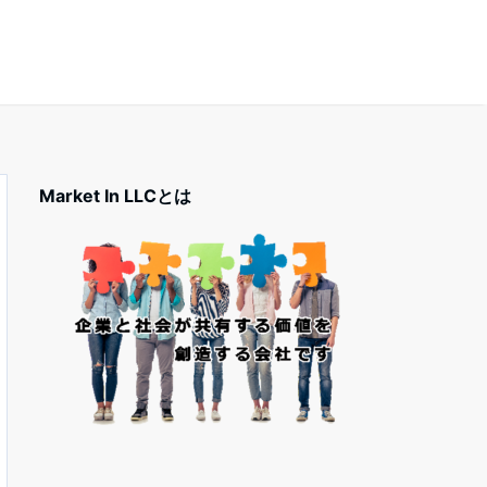
Market In LLCとは